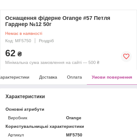
Оснащення фідерне Orange #57 Петля
Гарднер №12 50г
Немає в наявності
Код: MF5750
Роздріб
62
₴
Мінімальна сума замовлення на сайті — 500 ₴
арактеристики
Доставка
Оплата
Умови повернення
Характеристики
Основні атрибути
Виробник
Orange
Користувальницькі характеристики
Артикул
MF5750