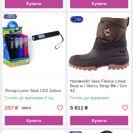
Купити
Купити
–30%
Напівчобіт Vass Fleece Lined
Boot w / Velcro Strap Blk / Grn
Ліхтар Lumo Stick LED Zebco
42
Готово до відправки 5 од.
Готово до відправки
257
5 811
₴
₴
366 ₴
Купити
Купити