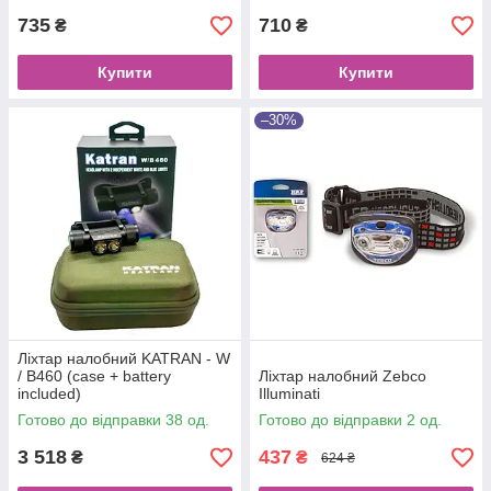
735
710
₴
₴
Купити
Купити
–30%
Ліхтар налобний KATRAN - W
/ B460 (case + battery
Ліхтар налобний Zebco
included)
Illuminati
Готово до відправки 38 од.
Готово до відправки 2 од.
3 518
437
₴
₴
624 ₴