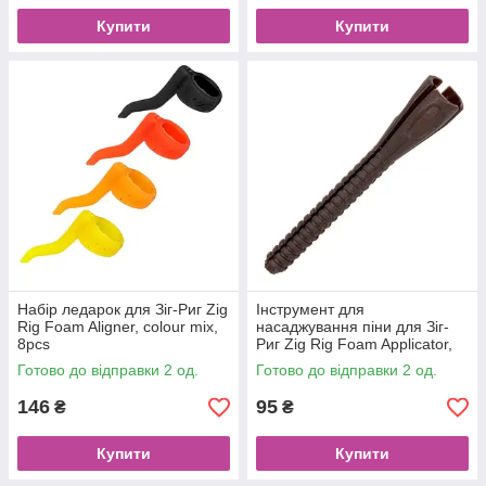
Купити
Купити
Набір ледарок для Зіг-Риг Zig
Інструмент для
Rig Foam Aligner, colour mix,
насаджування піни для Зіг-
8pcs
Риг Zig Rig Foam Applicator,
5pcs
Готово до відправки 2 од.
Готово до відправки 2 од.
146
95
₴
₴
Купити
Купити