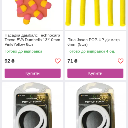
Насадка дамбалс Technocarp
Texno EVA Dumbells 13*10mm
Піна Jaxon POP-UP діаметр
Pink/Yellow 8шт
6mm (5шт)
Готово до відправки
Готово до відправки 4 од.
92
71
₴
₴
Купити
Купити