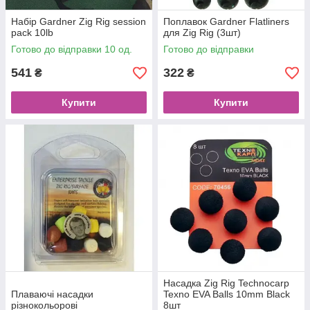
Набір Gardner Zig Rig session
Поплавок Gardner Flatliners
pack 10lb
для Zig Rig (3шт)
Готово до відправки 10 од.
Готово до відправки
541
322
₴
₴
Купити
Купити
Насадка Zig Rig Technocarp
Плаваючі насадки
Texno EVA Balls 10mm Black
різнокольорові
8шт