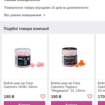
Повернення товару впродовж 14 днів за домовленістю
Всі умови повернення
Подібні товари компанії
Бойли pop-up Carp
Бойли pop-up Carp
Бойл
Catchers «Krill» 14mm
Catchers Toppers
Catc
"Megaspice" 12, 14mm
10 
180
180
170
₴
₴
Купити
Купити