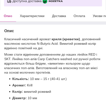
Доступна доставка
Опис
Характеристики
Доставка
Оплата
Умови п
Опис
Класичний насичений аромат
криля (креветки)
, доповнений
масляною кислотою N-Butyric Acid. Вимитий рожевий колір
відмінно помітний на дні.
Може стати відмінним доповненням до наших лінійок RED і
SKT. Лінійка поп-апів Carp Catchers washed out ручної роботи
відрізняється більш блідим, «вимитим» кольором щодо
класичних поп-апів. Виготовлений на власному поп-ап міксі
на основі молочних протеїнів.
Кількість:
10 мм – 15 г (40-41 шт.)
Аромат:
Krill
Колір:
вимитий рожевий
Діаметр:
10 мм