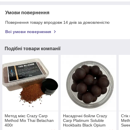
Умови повернення
Повернення товару впродовж 14 днів за домовленістю
Всі умови повернення
Подібні товари компанії
Метод мікс Crazy Carp
Насадочні бойли Crazy
Стік
Method Mix Thai Belachan
Carp Platinum Soluble
Meth
400г
Hookbaits Black Opium
Swee
15мм 125г