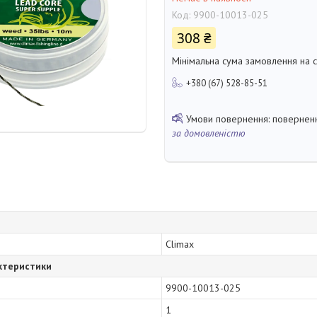
Код:
9900-10013-025
308 ₴
Мінімальна сума замовлення на с
+380 (67) 528-85-51
поверненн
за домовленістю
Climax
ктеристики
9900-10013-025
1