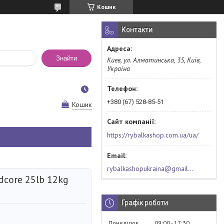
Кошик
Контакти
Знайти
Киев, ул. Алматинська, 35, Київ,
Україна
+380 (67) 528-85-51
Кошик
https://rybalkashop.com.ua/ua/
rybalkashopukraina@gmail.com
dcore 25lb 12kg
Графік роботи
Понеділок
09:00
17:30