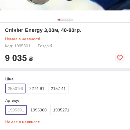
Спінінг Energy 3,00м, 40-80гр.
Немає в наявності
Код: 1995301
Роздріб
9 035
₴
Ціна
2550.96
2274.91
2157.41
Артикул
1995301
1995300
1995271
Немає в наявності