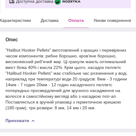
Доступна доставка
Характеристики
Доставка
Оплата
Умови повернення
Опис
"Halibut Hooker Pellets" виготовлений з кращих і перевірених
часом компонентів: рибне борошно, кров'яне борошно,
високоякісний риб'ячий жир. Ці гранули мають оптимальний
вміст білка 40% і масла 22%. Крім цього, насадок пеллетс
"Halibud Hooker Pellets" має стабільне час розчинення у воді,
наприклад при температурі води 20 градусів: 8мм - 3 години
14мм - 7 годин 20мм - 12 годин насадочного пеллетс
попередньо просвердлений для зручного насадження на
волосся в самостійному вигляді або з насадкою поп-ап.
Поставляється в зручній упаковці з герметичною кришкою
(180 грам), три розміри: 8 мм, 14 мм і 20 мм.
Приховати