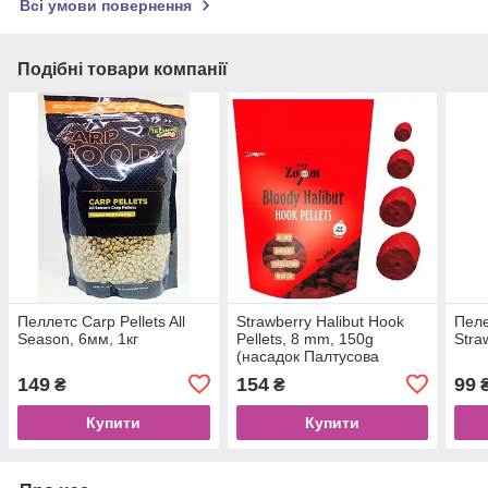
Всі умови повернення
Подібні товари компанії
Пеллетс Carp Pellets All
Strawberry Halibut Hook
Пеле
Season, 6мм, 1кг
Pellets, 8 mm, 150g
Stra
(насадок Палтусова
пеллетс - Полуниця)
149
154
99
₴
₴
Купити
Купити