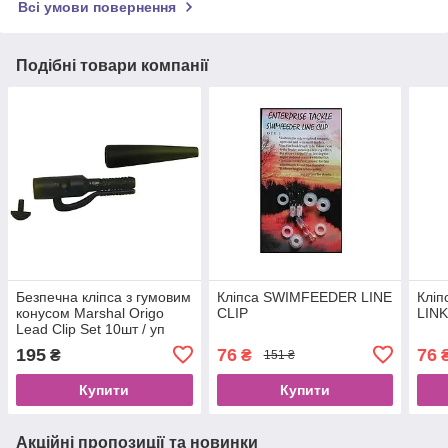
Всі умови повернення
Подібні товари компанії
Безпечна кліпса з гумовим
Кліпса SWIMFEEDER LINE
Клі
конусом Marshal Origo
CLIP
LINK
Lead Clip Set 10шт / уп
195
76
76
₴
₴
151 ₴
Купити
Купити
Акційні пропозиції та новинки