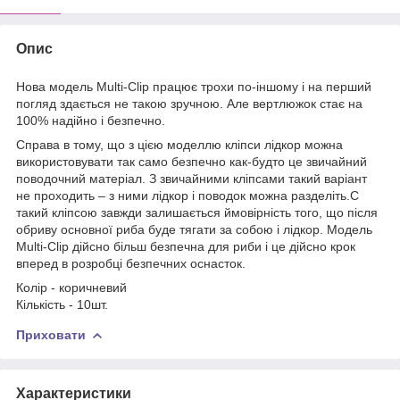
Опис
Нова модель Multi-Clip працює трохи по-іншому і на перший
погляд здається не такою зручною. Але вертлюжок стає на
100% надійно і безпечно.
Справа в тому, що з цією моделлю кліпси лідкор можна
використовувати так само безпечно как-будто це звичайний
поводочний матеріал. З звичайними кліпсами такий варіант
не проходить – з ними лідкор і поводок можна разделіть.С
такий кліпсою завжди залишається ймовірність того, що після
обриву основної риба буде тягати за собою і лідкор. Модель
Multi-Clip дійсно більш безпечна для риби і це дійсно крок
вперед в розробці безпечних оснасток.
Колір - коричневий
Кількість - 10шт.
Приховати
Характеристики