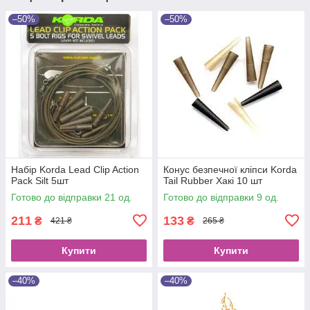
–50%
–50%
Набір Korda Lead Clip Action
Конус безпечної кліпси Korda
Pack Silt 5шт
Tail Rubber Хакі 10 шт
Готово до відправки 21 од.
Готово до відправки 9 од.
211
133
₴
₴
421 ₴
265 ₴
Купити
Купити
–40%
–40%