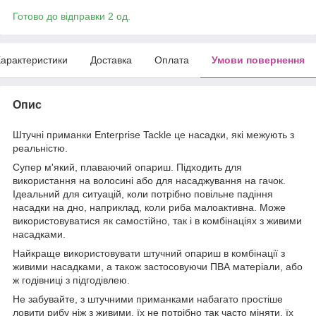
Готово до відправки 2 од.
арактеристики
Доставка
Оплата
Умови повернення
Опис
Штучні приманки Enterprise Tackle це насадки, які межують з
реальністю.
Супер м'який, плаваючий опариш. Підходить для
використання на волосині або для насаджування на гачок.
Ідеальний для ситуацій, коли потрібно повільне падіння
насадки на дно, наприклад, коли риба малоактивна. Може
використовуватися як самостійно, так і в комбінаціях з живими
насадками.
Найкраще використовувати штучний опариш в комбінації з
живими насадками, а також застосовуючи ПВА матеріали, або
ж годівниці з підгодівлею.
Не забувайте, з штучними приманками набагато простіше
ловити рибу ніж з живими, їх не потрібно так часто міняти, їх