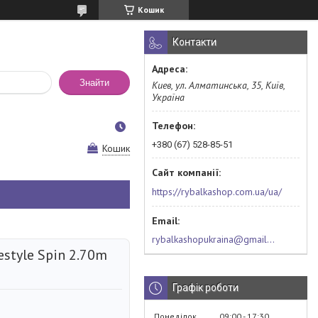
Кошик
Контакти
Знайти
Киев, ул. Алматинська, 35, Київ,
Україна
+380 (67) 528-85-51
Кошик
https://rybalkashop.com.ua/ua/
rybalkashopukraina@gmail.com
estyle Spin 2.70m
Графік роботи
Понеділок
09:00
17:30