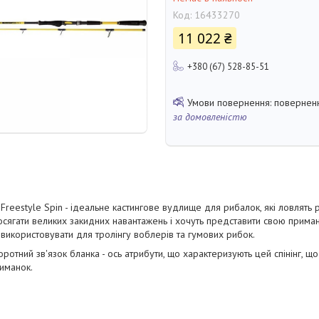
Код:
16433270
11 022 ₴
+380 (67) 528-85-51
поверненн
за домовленістю
Freestyle Spin - ідеальне кастингове вудлище для рибалок, які ловлять риб
осягати великих закидних навантажень і хочуть представити свою приман
 використовувати для тролінгу воблерів та гумових рибок.
воротний зв'язок бланка - ось атрибути, що характеризують цей спінінг, 
иманок.