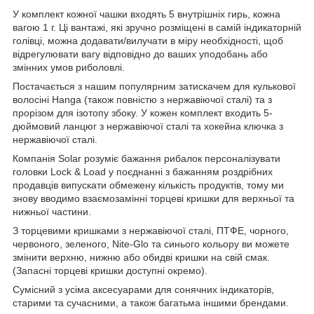
У комплект кожної чашки входять 5 внутрішніх гирь, кожна
вагою 1 г. Ці вантажі, які зручно розміщені в самій індикаторній
голівці, можна додавати/вилучати в міру необхідності, щоб
відрегулювати вагу відповідно до ваших уподобань або
змінних умов риболовлі.
Постачається з нашим популярним затискачем для кулькової
волосіні Hanga (також повністю з нержавіючої сталі) та з
прорізом для ізотопу збоку. У кожен комплект входить 5-
дюймовий ланцюг з нержавіючої сталі та хокейна ключка з
нержавіючої сталі.
Компанія Solar розуміє бажання рибалок персоналізувати
головки Lock & Load у поєднанні з бажанням роздрібних
продавців випускати обмежену кількість продуктів, тому ми
знову вводимо взаємозамінні торцеві кришки для верхньої та
нижньої частини.
З торцевими кришками з нержавіючої сталі, ПТФЕ, чорного,
червоного, зеленого, Nite-Glo та синього кольору ви можете
змінити верхню, нижню або обидві кришки на свій смак.
(Запасні торцеві кришки доступні окремо).
Сумісний з усіма аксесуарами для сонячних індикаторів,
старими та сучасними, а також багатьма іншими брендами.