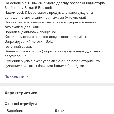
На основі більш ніж 20-річного досвіду розробки індикаторів
Зроблено у Великій Британії
Чашки Lock & Load мають продуману конструкцію та
оснащені 5 внутрішніми вантажами (у комплекті).
Поставляється з нашим класичним мікрорегульованим
затискачем для жилки.
Чорний 5-дюймовий ланцюжок
Хокейна ключка з чорного анодованого алюмінію.
Вигравіруваний логотип Solar
Ізотопний замок
Змінні торцеві кришки (згори та знизу) для індивідуального
регулювання.
Сумісний з усіма аксесуарами Solar Indicator, старими та
сучасними, а також багатьма іншими брендами.
Приховати
Характеристики
Основні атрибути
Виробник
Solar