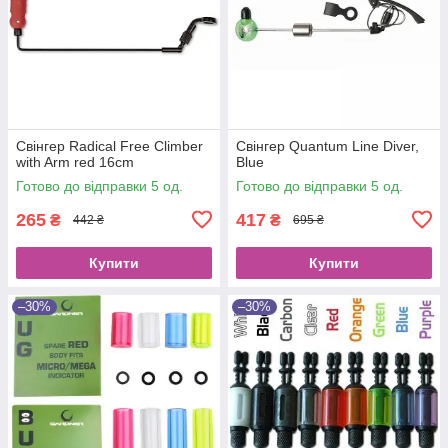
Свінгер Radical Free Climber
Cвінгер Quantum Line Diver,
with Arm red 16cm
Blue
Готово до відправки 5 од.
Готово до відправки 5 од.
265
417
₴
₴
442 ₴
695 ₴
Купити
Купити
–30%
–30%