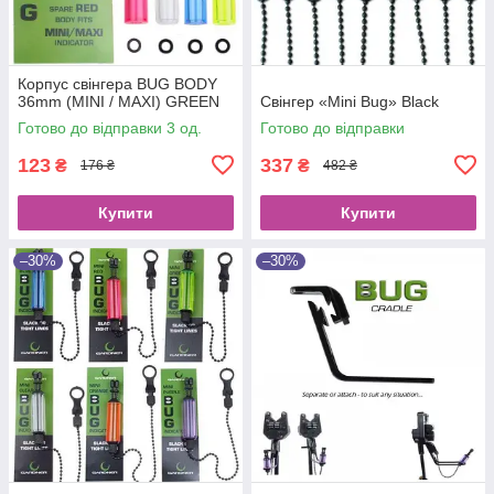
Корпус свінгера BUG BODY
36mm (MINI / MAXI) GREEN
Cвінгер «Mini Bug» Black
Готово до відправки 3 од.
Готово до відправки
123
337
₴
₴
176 ₴
482 ₴
Купити
Купити
–30%
–30%