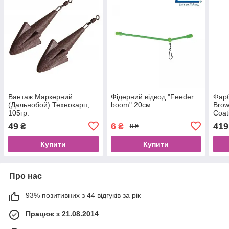
Вантаж Маркерний
Фідерний відвод "Feeder
Фарб
(Дальнобой) Технокарп,
boom" 20см
Brow
105гр.
Coat
49
6
419
₴
₴
8 ₴
Купити
Купити
Про нас
93% позитивних з 44 відгуків за рік
Працює з 21.08.2014