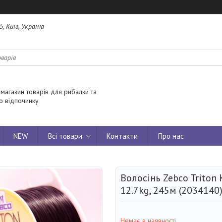
5, Київ, Україна
 магазин товарів для рибалки та
о відпочинку
NEW
Всі товари
Контакти
Про нас
Волосінь Zebco Triton 
12.7kg, 245м (2034140
Немає в наявності