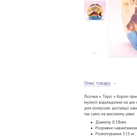
Опис товару
Лісочка « Topic » Короп пр
мулисті відкладення на дні 
для контролю дистанції заки
так само на високому рівні.
Діаметр 0.38мм.
Розривне навантаженн
Розмотування 315 м.