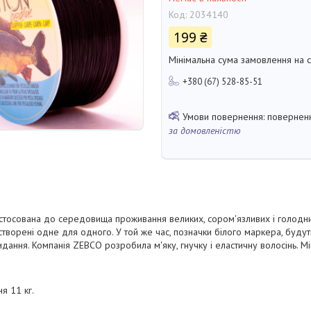
Код:
2034140
199 ₴
Мінімальна сума замовлення на с
+380 (67) 528-85-51
поверненн
за домовленістю
истосована до середовища проживання великих, сором'язливих і голодних
створені одне для одного. У той же час, позначки білого маркера, будут
дання. Компанія ZEBCO розробила м'яку, гнучку і еластичну волосінь. Міцн
я 11 кг.