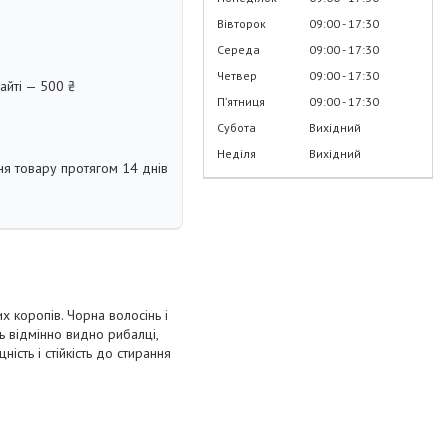
Вівторок
09:00
17:30
Середа
09:00
17:30
Четвер
09:00
17:30
айті — 500 ₴
Пʼятниця
09:00
17:30
Субота
Вихідний
Неділя
Вихідний
я товару протягом 14 днів
 коропів. Чорна волосінь і
ь відмінно видно рибалці,
ість і стійкість до стирання