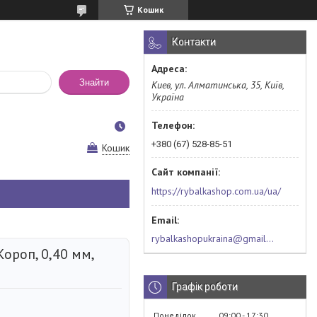
Кошик
Контакти
Знайти
Киев, ул. Алматинська, 35, Київ,
Україна
+380 (67) 528-85-51
Кошик
https://rybalkashop.com.ua/ua/
rybalkashopukraina@gmail.com
Короп, 0,40 мм,
)
Графік роботи
Понеділок
09:00
17:30