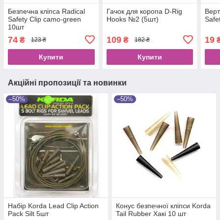
Безпечна кліпса Radical
Гачок для коропа D-Rig
Верт
Safety Clip camo-green
Hooks №2 (5шт)
Safe
10шт
74
109
19
₴
₴
123 ₴
182 ₴
Купити
Купити
Акційні пропозиції та новинки
–50%
–50%
Набір Korda Lead Clip Action
Конус безпечної кліпси Korda
Pack Silt 5шт
Tail Rubber Хакі 10 шт