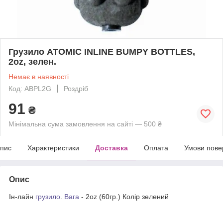
Грузило ATOMIC INLINE BUMPY BOTTLES,
2oz, зелен.
Немає в наявності
Код: ABPL2G
Роздріб
91
₴
Мінімальна сума замовлення на сайті — 500 ₴
пис
Характеристики
Доставка
Оплата
Умови пове
Опис
Ін-лайн
грузило
.
Вага
- 2oz (60гр.) Колір зелений