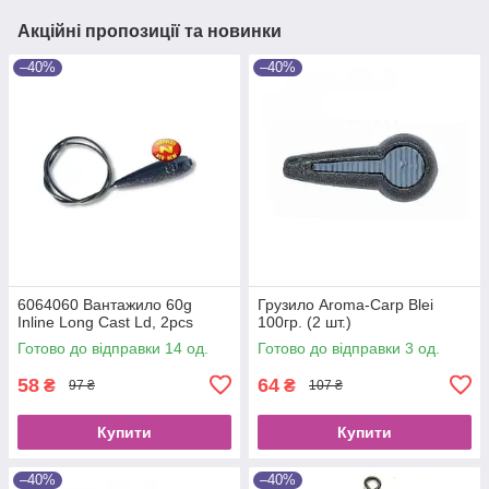
Акційні пропозиції та новинки
–40%
–40%
6064060 Вантажило 60g
Грузило Aroma-Carp Blei
Inline Long Cast Ld, 2pcs
100гр. (2 шт.)
Готово до відправки 14 од.
Готово до відправки 3 од.
58
64
₴
₴
97 ₴
107 ₴
Купити
Купити
–40%
–40%