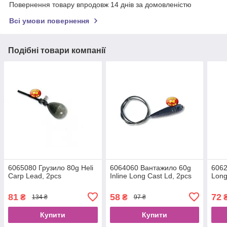
Повернення товару впродовж 14 днів за домовленістю
Всі умови повернення
Подібні товари компанії
6065080 Грузило 80g Heli
6064060 Вантажило 60g
6062
Carp Lead, 2pcs
Inline Long Cast Ld, 2pcs
Long
81
58
72
₴
₴
134 ₴
97 ₴
Купити
Купити