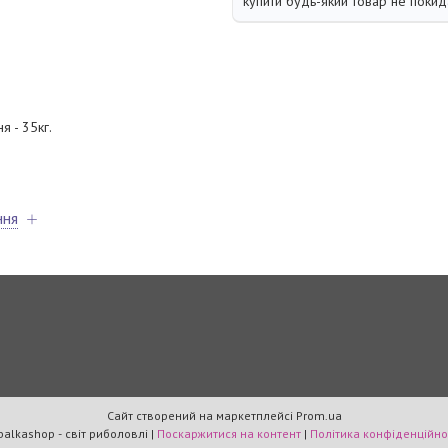
купити будь-який товар не покид
я - 35кг.
ння
Сайт створений на маркетплейсі
Prom.ua
rybalkashop - світ риболовлі |
Поскаржитися на контент
|
Політика конфіденційно