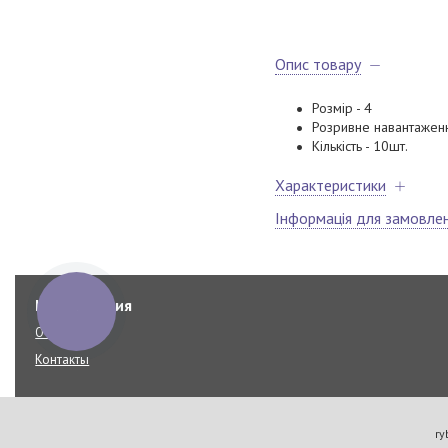
Опис товару
Розмір - 4
Розривне навантаженн
Кількість - 10шт.
Характеристики
Інформація для замовле
Информация
КНОПКА
ЗВ'ЯЗКУ
О компании
Контакты