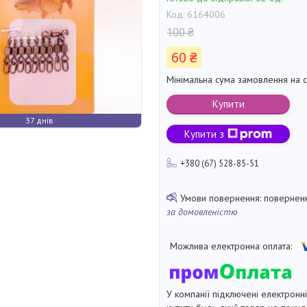
Код:
6164006
100 ₴
60 ₴
Мінімальна сума замовлення на с
Купити
37 днів
Купити з
+380 (67) 528-85-51
поверненн
за домовленістю
У компанії підключені електронн