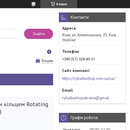
Кошик
Контакти
Знайти
Киев, ул. Алматинська, 35, Київ,
Україна
+380 (67) 528-85-51
Кошик
https://rybalkashop.com.ua/ua/
rybalkashopukraina@gmail.com
 кільцем Rotating
)
Графік роботи
Понеділок
09:00
17:30