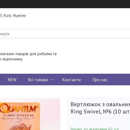
5, Київ, Україна
 магазин товарів для рибалки та
о відпочинку
NEW
Всі товари
Контакти
Про нас
Вертлюжок з овальним
Ring Swivel, №6 (10 шт
Готово до відправки 62 од.