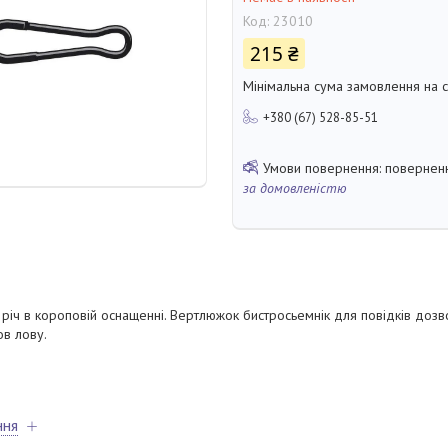
Код:
23010
215 ₴
Мінімальна сума замовлення на с
+380 (67) 528-85-51
поверненн
за домовленістю
 річ в короповій оснащенні. Вертлюжок бистросьемнік для повідків дозво
ов лову.
ння