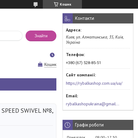
Кошик
Контакти
Знайти
Киев, ул. Алматинська, 35, Київ,
Україна
+380 (67) 528-85-51
Кошик
https://rybalkashop.com.ua/ua/
rybalkashopukraina@gmail.com
 SPEED SWIVEL №8,
Графік роботи
Понеділок
09:00
17:30