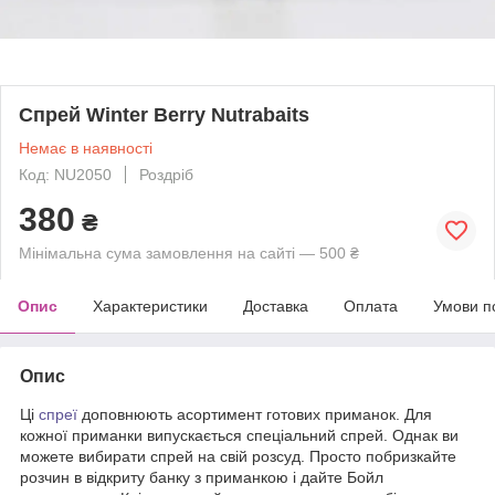
Спрей Winter Berry Nutrabaits
Немає в наявності
Код: NU2050
Роздріб
380
₴
Мінімальна сума замовлення на сайті — 500 ₴
Опис
Характеристики
Доставка
Оплата
Умови п
Опис
Ці
спреї
доповнюють асортимент готових приманок. Для
кожної приманки випускається спеціальний спрей. Однак ви
можете вибирати спрей на свій розсуд. Просто побризкайте
розчин в відкриту банку з приманкою і дайте Бойл