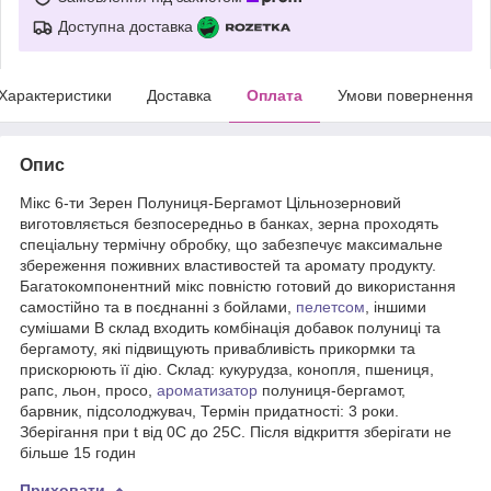
Доступна доставка
Характеристики
Доставка
Оплата
Умови повернення
Опис
Мікс 6-ти Зерен Полуниця-Бергамот Цільнозерновий
виготовляється безпосередньо в банках, зерна проходять
спеціальну термічну обробку, що забезпечує максимальне
збереження поживних властивостей та аромату продукту.
Багатокомпонентний мікс повністю готовий до використання
самостійно та в поєднанні з бойлами,
пелетсом
, іншими
сумішами В склад входить комбінація добавок полуниці та
бергамоту, які підвищують привабливість прикормки та
прискорюють її дію. Склад: кукурудза, конопля, пшениця,
рапс, льон, просо,
ароматизатор
полуниця-бергамот,
барвник, підсолоджувач, Термін придатності: 3 роки.
Зберігання при t від 0С до 25С. Після відкриття зберігати не
більше 15 годин
Приховати