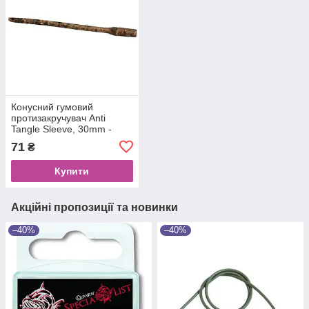
Конусний гумовий
протизакручувач Anti
Tangle Sleeve, 30mm -
камуфляжний, 15 шт / уп
71
₴
Купити
Акційні пропозиції та новинки
–40%
–40%