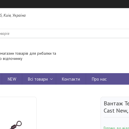
5, Київ, Україна
 магазин товарів для рибалки та
о відпочинку
NEW
Всі товари
Контакти
Про нас
Вантаж T
Cast New,
Готово до від