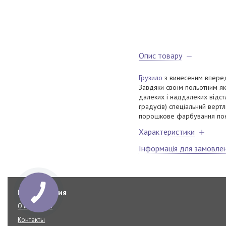
Опис товару
Грузило
з винесеним вперед
Завдяки своїм польотним як
далеких і наддалеких відст
градусів) спеціальний верт
порошкове фарбування покр
Характеристики
Інформація для замовле
Информация
О компании
Контакты