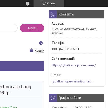
Кошик
Контакти
Знайти
Киев, ул. Алматинська, 35, Київ,
Україна
+380 (67) 528-85-51
Кошик
https://rybalkashop.com.ua/ua/
rybalkashopukraina@gmail.com
echnocarp Long
 90gr
Графік роботи
правки 2 од.
Понеділок
09:00
17:30