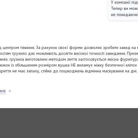
У компанії під
Тепер ви може
не покидаючи 
 центром тяжіння. За рахунок своєї форми дозволяє зробити закид на м
остям грузило дає можливість досягти високої точності закидання. Приз
анях. грузила виготовлені методом лиття застосовується якісна фурнітур
люжок із збільшеним розміром вушка НЕ виламує ніжку безпечної кліпси 
иття не має запаху, стійке до пошкоджень відмінна маскування на дні.
ння