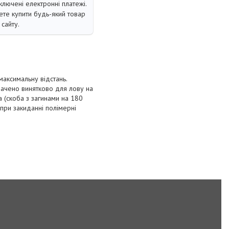
ключені електронні платежі.
те купити будь-який товар
сайту.
аксимальну відстань.
начено винятково для лову на
а (скоба з загинами на 180
при закиданні полімерні