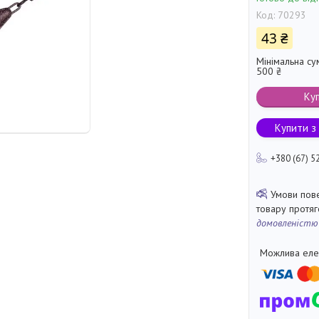
Код:
70293
43 ₴
Мінімальна су
500 ₴
Ку
Купити з
+380 (67) 5
товару протя
домовленістю