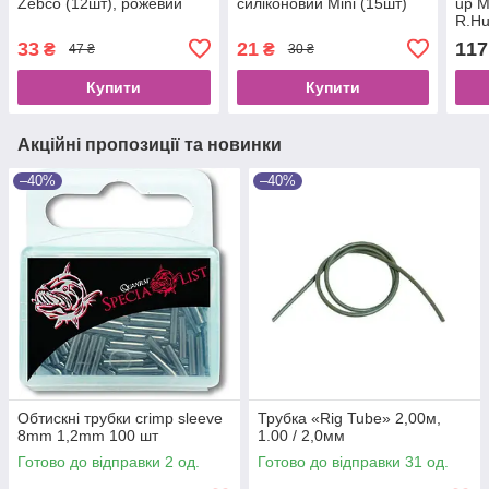
Zebco (12шт), рожевий
силіконовий Mini (15шт)
up M
R.Hu
33
21
117
₴
₴
47 ₴
30 ₴
Купити
Купити
Акційні пропозиції та новинки
–40%
–40%
Обтискні трубки crimp sleeve
Трубка «Rig Tube» 2,00м,
8mm 1,2mm 100 шт
1.00 / 2,0мм
Готово до відправки 2 од.
Готово до відправки 31 од.