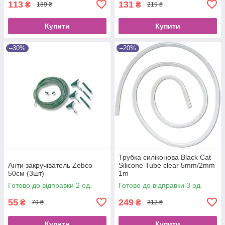
113
131
₴
₴
189 ₴
219 ₴
Купити
Купити
–30%
–20%
Трубка силіконова Black Cat
Анти закручіватель Zebco
Silicone Tube clear 5mm/2mm
50см (3шт)
1m
Готово до відправки 2 од.
Готово до відправки 3 од.
55
249
₴
₴
79 ₴
312 ₴
Купити
Купити