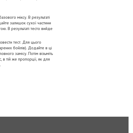
азового міксу. В результаті
дайте залишок сухої частини
гою. В результаті тесто вийде
овести тест. Для цього
арених бойлів). Додайте в ці
повного замісу. Потім візьміть
, в тій же пропорції, як для
.