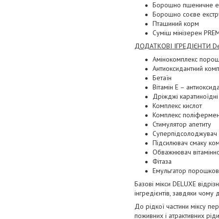
Борошно пшеничне е
Борошно соєве екст
Пташиний корм
Суміш мінізерен PRE
ДОДАТКОВІ ІГРЕДІЄНТИ De
Амінокомплекс порош
Антиоксидантний ком
Бетаїн
Вітамін Е – антиоксид
Дріжджі каратиноїдні
Комплекс кислот
Комплекс поліфермен
Стимулятор апетиту
Суперпідсолоджувач
Підсилювач смаку ко
Обважнювач вітамінн
Фітаза
Емульгатор порошков
Базові мікси DELUXE відріз
інгредієнтів, завдяки чому
До рідкої частини міксу пе
поживних і атрактивних ріди