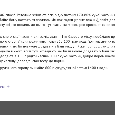
кий спосіб. Ретельно змішайте всю рідку частину і 70-80% сухої частини б
Дайте йому настоятися протягом кількох годин (краще всю ніч), потім до
есту всі, що входять до нього, сухі частинки рівномірно просочаться воло
хідно рідкої частини для замішування 1 кг базового міксу, необхідно пр
яного сиропу* (для розчинних пилів) або 100 грам яєць (для класичних в
гредієнти, які Ви плануєте додавати у Ваш мікс, у тій же пропорції, як для 
айте в нього всі ті сухі інгредієнти, які Ви плануєте додавати у Ваш мікс
 додайте в 100 г рідкої частини 100 г сухої частини, добре перемішайте
у частину, доведіть стан тесту до норми.
урудзяного сиропу змішайте 600 г кукурудзяної патоки і 400 г води.
ння