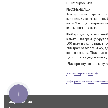
інших виробників.
РЕКОМЕНДАЦІЯ
Замішувати тісто краще в та
виходить дуже м'яке тісто. 
міксу. У процесі витримки т
пластичним і в'язким.
Щоб зрозуміти, скільки необ
візьміть 100 грам кукурудз
100 грам ті сухі та рідкі ін
200 грам базового міксу, дод
повного замісу. Після цього
Далі потроху додавайте сух
*Для приготування 1 кг кук
Характеристики
Інформація для замовле
КНОПКА
ЗВ'ЯЗКУ
Информация