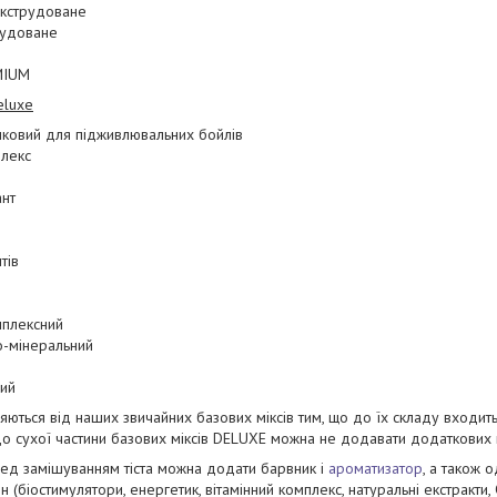
кструдоване
рудоване
MIUM
luxe
ковий для підживлювальних бойлів
плекс
ант
тів
мплексний
о-мінеральний
ий
няються від наших звичайних базових міксів тим, що до їх складу входит
 до сухої частини базових міксів DELUXE можна не додавати додаткових 
ред замішуванням тіста можна додати барвник і
ароматизатор
, а також 
н (біостимулятори, енергетик, вітамінний комплекс, натуральні екстракти,