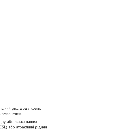
ь цілий ряд додаткових
компонентів.
одну або кілька наших
 CSL) або атрактивні рідини