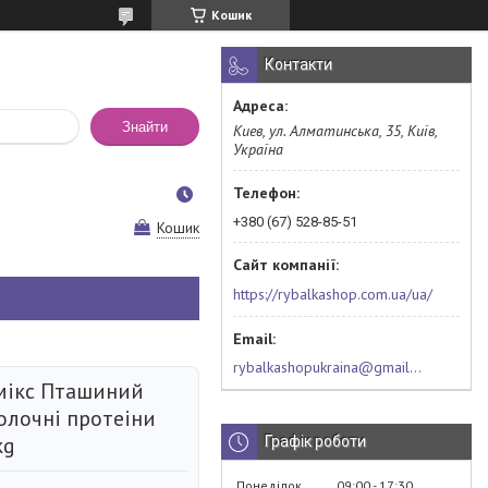
Кошик
Контакти
Знайти
Киев, ул. Алматинська, 35, Київ,
Україна
+380 (67) 528-85-51
Кошик
https://rybalkashop.com.ua/ua/
rybalkashopukraina@gmail.com
мікс Пташиний
олочні протеіни
kg
Графік роботи
Понеділок
09:00
17:30