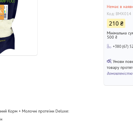
Немає в наявн
Код:
BMX014
210 ₴
Мінімальна су
500 ₴
+380 (67) 5
товару протя
домовленістю
ний Корм + Молочні протеїни Deluxe:
їн