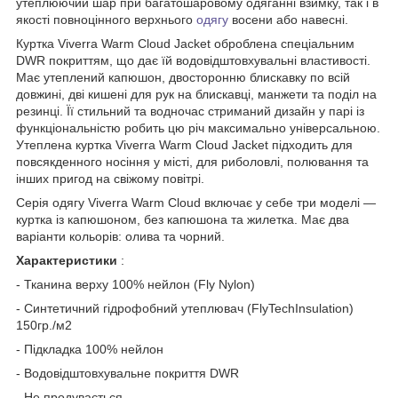
утеплюючий шар при багатошаровому одяганні взимку, так і в
якості повноцінного верхнього
одягу
восени або навесні.
Куртка Viverra Warm Cloud Jacket оброблена спеціальним
DWR покриттям, що дає їй водовідштовхувальні властивості.
Має утеплений капюшон, двосторонню блискавку по всій
довжині, дві кишені для рук на блискавці, манжети та поділ на
резинці. Її стильний та водночас стриманий дизайн у парі із
функціональністю робить цю річ максимально універсальною.
Утеплена куртка Viverra Warm Cloud Jacket підходить для
повсякденного носіння у місті, для риболовлі, полювання та
інших пригод на свіжому повітрі.
Серія одягу Viverra Warm Cloud включає у себе три моделі —
куртка із капюшоном, без капюшона та жилетка. Має два
варіанти кольорів: олива та чорний.
Характеристики
:
- Тканина верху 100% нейлон (Fly Nylon)
- Синтетичний гідрофобний утеплювач (FlyTechInsulation)
150гр./м2
- Підкладка 100% нейлон
- Водовідштовхувальне покриття DWR
- Не продувається