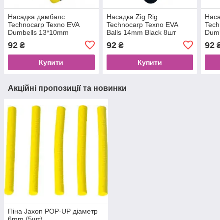
Насадка дамбалс
Насадка Zig Rig
Нас
Technocarp Texno EVA
Technocarp Texno EVA
Tech
Dumbells 13*10mm
Balls 14mm Black 8шт
Dum
Black/Yellow 8шт
Blac
92
92
92
₴
₴
Купити
Купити
Акційні пропозиції та новинки
Піна Jaxon POP-UP діаметр
6mm (5шт)