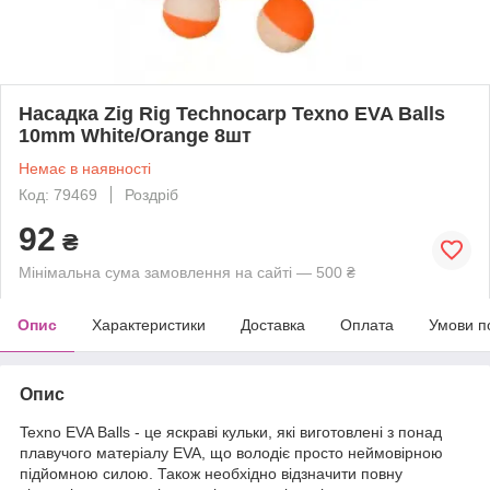
Насадка Zig Rig Technocarp Texno EVA Balls
10mm White/Orange 8шт
Немає в наявності
Код: 79469
Роздріб
92
₴
Мінімальна сума замовлення на сайті — 500 ₴
Опис
Характеристики
Доставка
Оплата
Умови п
Опис
Texno EVA Balls - це яскраві кульки, які виготовлені з понад
плавучого матеріалу EVA, що володіє просто неймовірною
підйомною силою. Також необхідно відзначити повну