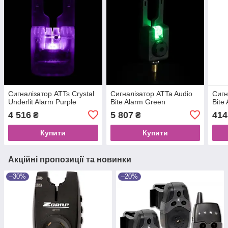
Сигналізатор ATTs Crystal
Сигналізатор ATTa Audio
Сигн
Underlit Alarm Purple
Bite Alarm Green
Bite
4 516
5 807
414
₴
₴
Купити
Купити
Акційні пропозиції та новинки
–30%
–20%