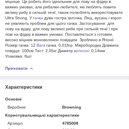
міцніше. Це робить його ідеальним для лову на фідер в
важких умовах, але рибалки-любителі, які люблять ловити
велику рибу в сильній течії, також полюблять використовувати
Ultra Strong. У
гачка
дуже гостра заточка. Лящ, вусань і короп
не уявляють проблем для цього гачка. Застосування: для
лову на вудку, для лову великої риби при сильній течії і при
лові на фідер в важких умовах. Поставляється з готовим,
високо міцним моноволокон повідцем. Зроблено в Японії
Розмір гачка: 12
Вага
гачка: 0,018гр. Мікробородка Довжина
повідця: 100см Тест: 2,05кг Діаметр
волосіні
: 0,14мм
Упаковка: 8шт
Приховати
Характеристики
Основні
Виробник
Browning
Користувальницькі характеристики
Артикул
4785008