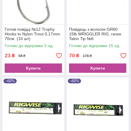
Готові повідці №12 Trophy
Повідець з волосіні GR60
Hooks to Nylon Trout 0,17mm.
15lb WRIGGLER RIG, гачок
70см. (10 шт)
Talon Tip №6
Готово до відправки 3 од.
Готово до відправки 15 од.
23
70
₴
₴
58 ₴
176 ₴
Купити
Купити
–60%
–60%