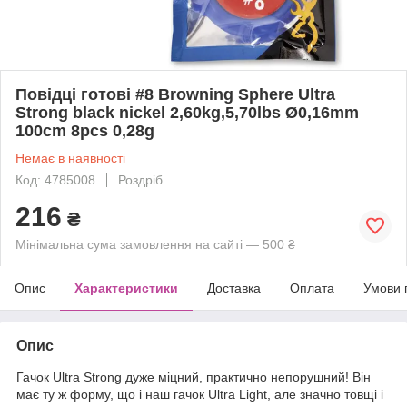
Повідці готові #8 Browning Sphere Ultra
Strong black nickel 2,60kg,5,70lbs Ø0,16mm
100cm 8pcs 0,28g
Немає в наявності
Код: 4785008
Роздріб
216
₴
Мінімальна сума замовлення на сайті — 500 ₴
Опис
Характеристики
Доставка
Оплата
Умови 
Опис
Гачок Ultra Strong дуже міцний, практично непорушний! Він
має ту ж форму, що і наш гачок Ultra Light, але значно товщі і