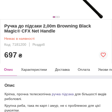
Ручка до підсаки 2,00m Browning Black
Magic® CFX Net Handle
Немає в наявності
Код: 7181200
Роздріб
697
₴
Опис
Характеристики
Доставка
Оплата
Умови п
Опис
Кріпка, прочна телескопічна
ручка
підсака
для більшості видів
риболовлі.
Крупна риба, така як карп і амур, не є проблемою для цієї
рукоятки.