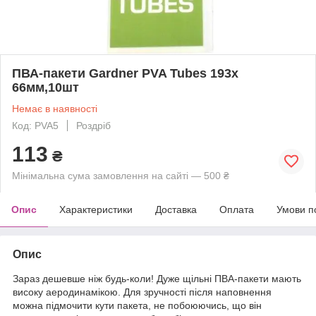
ПВА-пакети Gardner PVA Tubes 193х
66мм,10шт
Немає в наявності
Код: PVA5
Роздріб
113
₴
Мінімальна сума замовлення на сайті — 500 ₴
Опис
Характеристики
Доставка
Оплата
Умови п
Опис
Зараз дешевше ніж будь-коли! Дуже щільні ПВА-пакети мають
високу аеродинамікою. Для зручності після наповнення
можна підмочити кути пакета, не побоюючись, що він