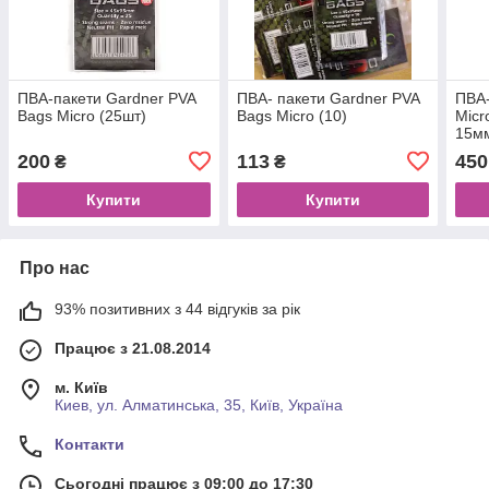
ПВА-пакети Gardner PVA
ПВА- пакети Gardner PVA
ПВА-
Bags Micro (25шт)
Bags Micro (10)
Micr
15мм
200
113
450
₴
₴
Купити
Купити
Про нас
93% позитивних з 44 відгуків за рік
Працює з 21.08.2014
м. Київ
Киев, ул. Алматинська, 35, Київ, Україна
Контакти
Сьогодні працює з 09:00 до 17:30