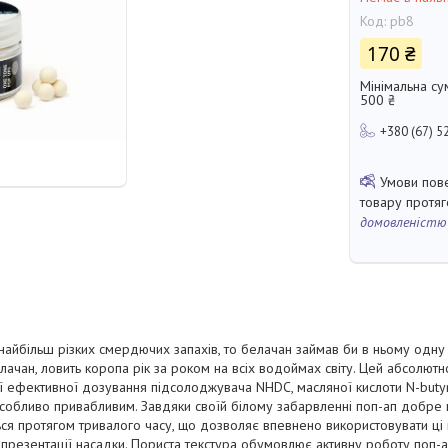
Код:
pb8
170 ₴
Мінімальна су
500 ₴
+380 (67) 5
товару протя
домовленістю
г найбільш різких смердючих запахів, то белачан займав би в ньому одну
ачан, ловить коропа рік за роком на всіх водоймах світу. Цей абсолютн
ї ефективної дозування підсолоджувача NHDC, масляної кислоти N-butyri
особливо привабливим. Завдяки своїй білому забарвленні поп-ап добре по
ться протягом тривалого часу, що дозволяє впевнено використовувати ці 
в презентації насадки. Пориста текстура обумовлює активну роботу поп-