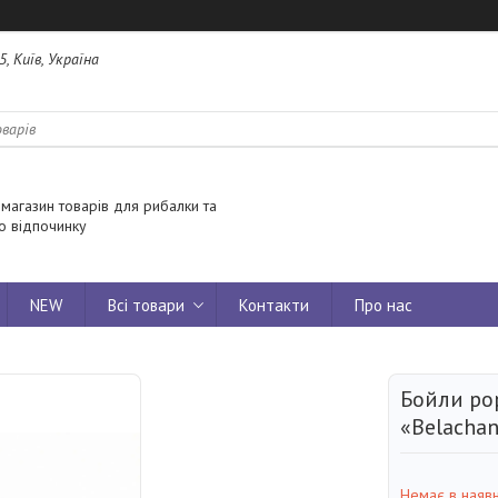
5, Київ, Україна
 магазин товарів для рибалки та
о відпочинку
NEW
Всі товари
Контакти
Про нас
Бойли pop
«Belacha
Немає в наявн