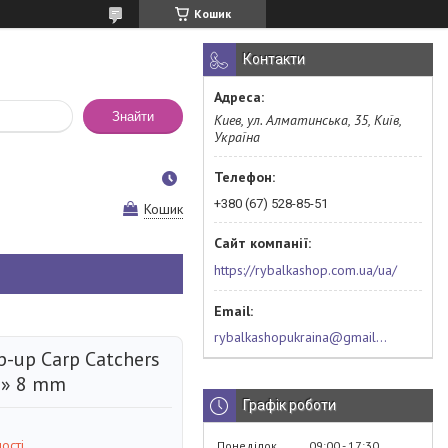
Кошик
Контакти
Знайти
Киев, ул. Алматинська, 35, Київ,
Україна
+380 (67) 528-85-51
Кошик
https://rybalkashop.com.ua/ua/
rybalkashopukraina@gmail.com
-up Carp Catchers
n» 8 mm
Графік роботи
ості
Понеділок
09:00
17:30