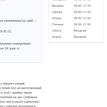
Вівторок
09:00
17:30
Середа
09:00
17:30
Четвер
09:00
17:30
ма замовлення на сайті —
Пʼятниця
09:00
17:30
Субота
Вихідний
28-85-51
Неділя
Вихідний
повернення
гом 14 днів
за
 з перших рядків.
о білий поп-ап виготовлений
c acid і деяких інших
мітний на дні. Стабільна
поп-апи в якості одиночної
апа і швидке виділення в