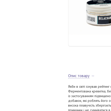
Опис товару
Якби в світі існував рейтин
Ферментована креветка, бел
із застосуванням підвищено
добавок, які роблять його 
висока плавучість зберігає
приманки і не сумніватися 