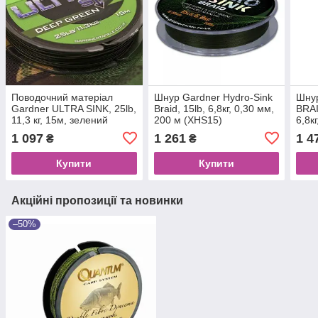
Поводочний матеріал
Шнур Gardner Hydro-Sink
Шнур
Gardner ULTRA SINK, 25lb,
Braid, 15lb, 6,8кг, 0,30 мм,
BRAI
11,3 кг, 15м, зелений
200 м (XHS15)
6,8к
(GUS25G)
(XKI
1 097
1 261
1 4
₴
₴
Купити
Купити
Акційні пропозиції та новинки
–50%