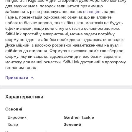
Hinged Stiff Rigs або ж для створення дуже жорсткого монтажу
для важких умов, поводок залишиться прямим що
забезпечить рівне розташування ваших
оснащень
на дні.
Гарна, презентація однозначно означає що ви зловите
набагато більше коропа, так як більшість монтажів не будуть
ефективними, якщо вони сплутаються з основною жилкою.
Stiff-Link простий у використанні, можна задати потрібну
форму повідця - з або без необхідності відпарювати поводок.
Дуже міцний, з високою розривної навантаженням на вузлі і
стійкістю до стирання. Формула з високою пам'яттю зберігає
форму, яку ви задали, відкриваючи для вас безліч варіантів
монтажу для вашої оснастки. Stiff-Link доступний в прозорому
і зеленим тонах.
Приховати
Характеристики
Основні
Виробник
Gardner Tackle
Колір
Зелений