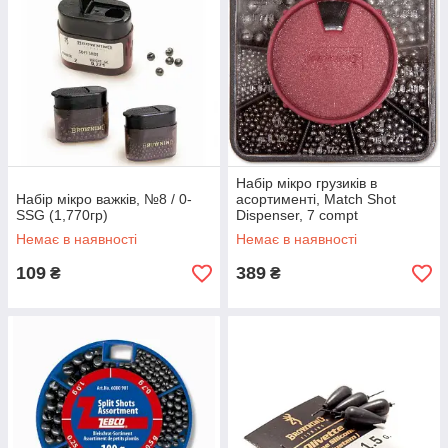
Набір мікро грузиків в
Набір мікро важків, №8 / 0-
асортименті, Match Shot
SSG (1,770гр)
Dispenser, 7 compt
Немає в наявності
Немає в наявності
109
389
₴
₴