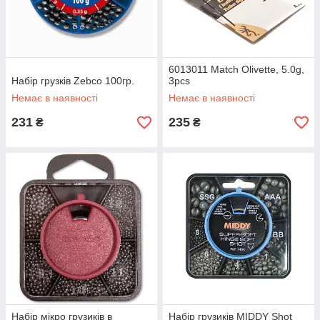
6013011 Match Olivette, 5.0g,
Набір грузків Zebco 100гр.
3pcs
Немає в наявності
Немає в наявності
231
235
₴
₴
Набір мікро грузиків в
Набір грузиків MIDDY Shot