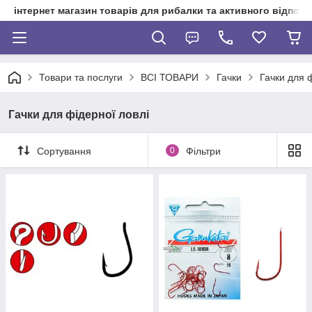
інтернет магазин товарів для рибалки та активного відпочи
Товари та послуги
ВСІ ТОВАРИ
Гачки
Гачки для 
Гачки для фідерної ловлі
Сортування
0
Фільтри