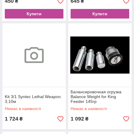
450
645
₴
₴
Купити
Купити
Балансировочная огрузка
Kit 3/1 Syntec Lethal Weapon.
Balance Weight for King
3,10м
Feeder 145гр
Немає в наявності
Немає в наявності
1 724
1 092
₴
₴