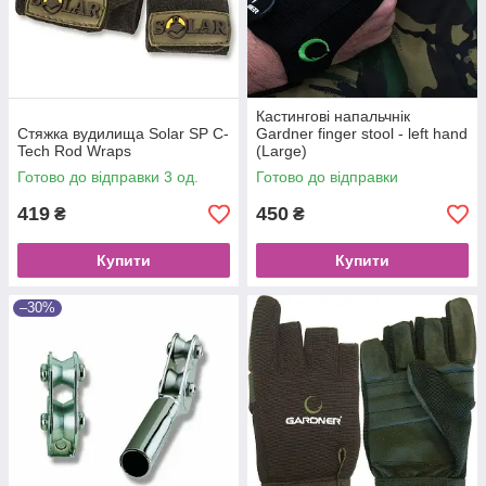
Кастингові напальчнік
Стяжка вудилища Solar SP C-
Gardner finger stool - left hand
Tech Rod Wraps
(Large)
Готово до відправки 3 од.
Готово до відправки
419
450
₴
₴
Купити
Купити
–30%