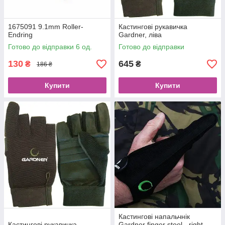
1675091 9.1mm Roller-
Кастингові рукавичка
Endring
Gardner, ліва
Готово до відправки 6 од.
Готово до відправки
130
645
₴
₴
186 ₴
Купити
Купити
Кастингові напальчнік
Кастингові рукавичка
Gardner finger stool - right